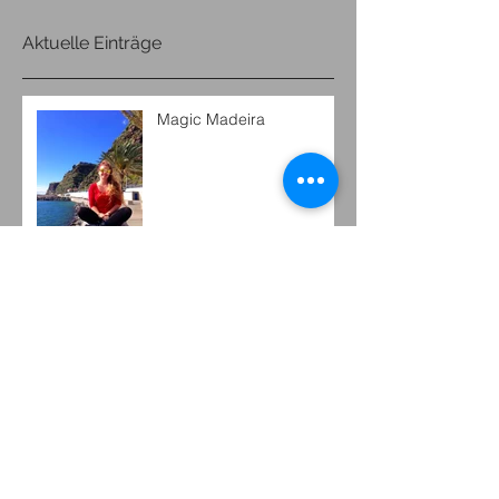
Aktuelle Einträge
Magic Madeira
Ein schöner kurzer Artikel
aus dem Berliner-
Sonntagsblatt.de
Swingin' Royal Christmas
Meine Webseite entsteht...