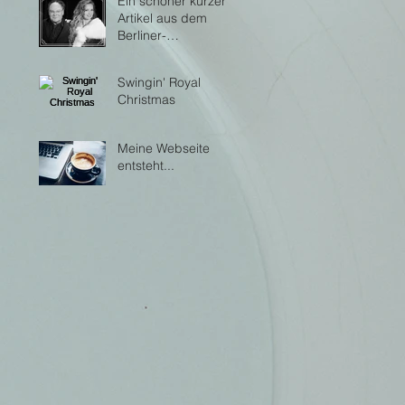
Ein schöner kurzer
Artikel aus dem
Berliner-
Sonntagsblatt.de
Swingin' Royal
Christmas
Meine Webseite
r-
entsteht...
nd